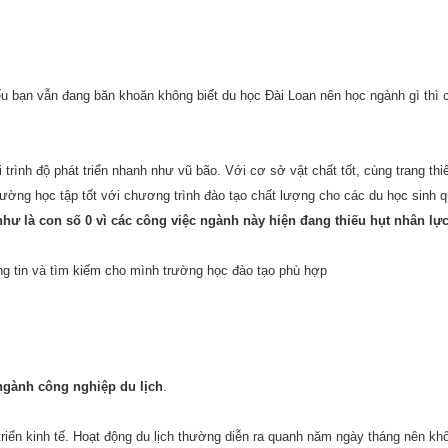
Nếu bạn vẫn đang băn khoăn không biết du học Đài Loan nên học ngành gì thì 
trình độ phát triển nhanh như vũ bão. Với cơ sở vật chất tốt, cùng trang thiế
rường học tập tốt với chương trình đào tạo chất lượng cho các du học sinh 
 như là con số 0 vì các công việc ngành này hiện đang thiếu hụt nhân lự
ng tin và tìm kiếm cho mình trường học đào tạo phù hợp
ngành công nghiệp du lịch
.
riển kinh tế. Hoạt động du lịch thường diễn ra quanh năm ngày tháng nên khố