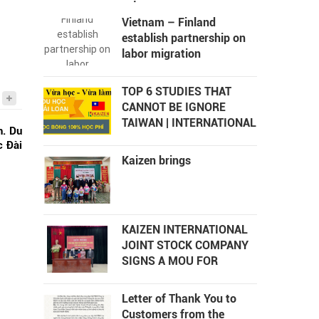
Vietnam – Finland
establish partnership on
labor migration
TOP 6 STUDIES THAT
CANNOT BE IGNORE
TAIWAN | INTERNATIONAL
h. Du
STUDY KAIZEN 2022
c Đài
Kaizen brings
KAIZEN INTERNATIONAL
JOINT STOCK COMPANY
SIGNS A MOU FOR
COOPERATION TO CREATE
JOBS IN THANH CHUONG
Letter of Thank You to
DISTRICT
Customers from the