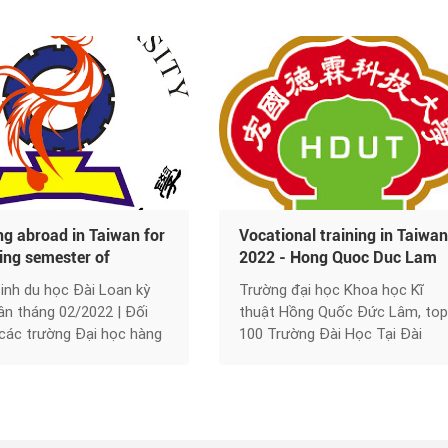
ng abroad in Taiwan for
Vocational training in Taiwan
ring semester of
2022 - Hong Quoc Duc Lam
ry 2022 - Ngo Phung
University of Science and
inh du học Đài Loan kỳ
Trường đại học Khoa học Kĩ
ity of Science and
Technology (HDUT) - Kaizen
n tháng 02/2022 | Đối
thuật Hồng Quốc Đức Lâm, top
logy | Kaizen
International School
 các trường Đại học hàng
100 Trường Đài Học Tại Đài
ational Study Abroad
iễn phí tư vấn từ chuyên
Loan, được thành lập vào năm
00% đậu VISA | Miễn phí tư
1972. Khi mới thành lập, trường
u học Nghề, Du học Đại
có tên là Cao đẳng Công nghệ
ạc sĩ,…
Sze Hai. Sau nhiều năm hoạt
động, đến năm 2017, trường