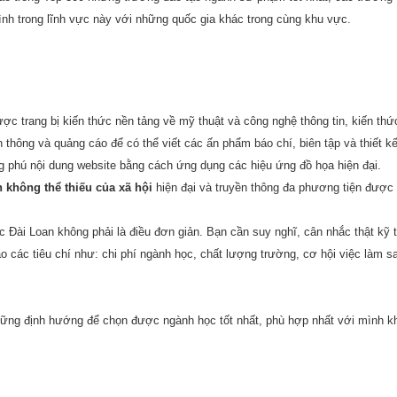
nh trong lĩnh vực này với những quốc gia khác trong cùng khu vực.
ợc trang bị kiến thức nền tảng về mỹ thuật và công nghệ thông tin, kiến thứ
thông và quảng cáo để có thể viết các ấn phẩm báo chí, biên tập và thiết k
ng phú nội dung website bằng cách ứng dụng các hiệu ứng đồ họa hiện đại.
 không thể thiếu của xã hội
hiện đại và truyền thông đa phương tiện được
 Đài Loan không phải là điều đơn giản. Bạn cần suy nghĩ, cân nhắc thật kỹ
 các tiêu chí như: chi phí ngành học, chất lượng trường, cơ hội việc làm s
những định hướng để chọn được ngành học tốt nhất, phù hợp nhất với mình kh