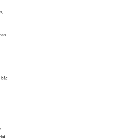
p,
 bạn
o bậc
ý
đại