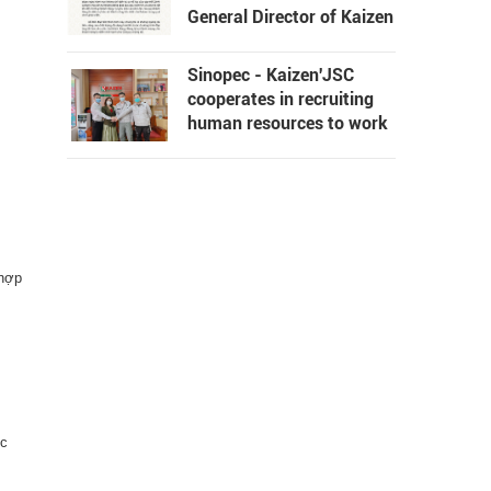
General Director of Kaizen
International Joint Stock
Company
Sinopec - Kaizen'JSC
cooperates in recruiting
human resources to work
in the Russian Federation
 hợp
ọc