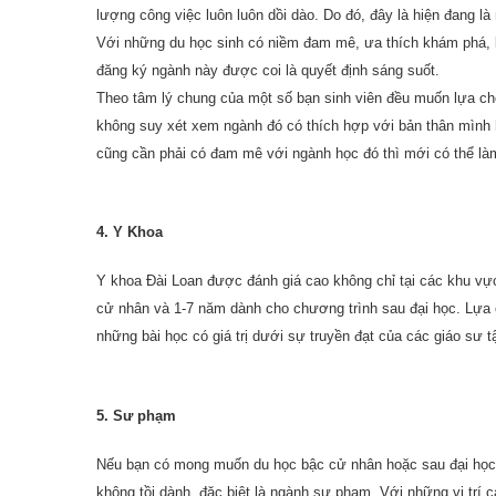
lượng công việc luôn luôn dồi dào. Do đó, đây là hiện đang l
Với những du học sinh có niềm đam mê, ưa thích khám phá, 
đăng ký ngành này được coi là quyết định sáng suốt.
Theo tâm lý chung của một số bạn sinh viên đều muốn lựa chọ
không suy xét xem ngành đó có thích hợp với bản thân mình 
cũng cần phải có đam mê với ngành học đó thì mới có thể làm
4. Y Khoa
Y khoa Đài Loan được đánh giá cao không chỉ tại các khu vực
cử nhân và 1-7 năm dành cho chương trình sau đại học. Lựa 
những bài học có giá trị dưới sự truyền đạt của các giáo sư t
5. Sư phạm
Nếu bạn có mong muốn du học bậc cử nhân hoặc sau đại học t
không tồi dành, đặc biệt là ngành sư phạm. Với những vị trí