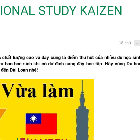
German market
TIONAL STUDY KAIZEN
Cỡ chữ
 chất lượng cao và đây cũng là điểm thu hút của nhiều du học sin
ều bạn học sinh khi có dự định sang đây học tập. Hãy cùng Du họ
 đến Đài Loan nhé!