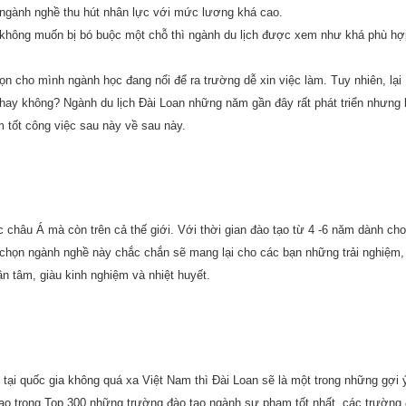
à ngành nghề thu hút nhân lực với mức lương khá cao.
không muốn bị bó buộc một chỗ thì ngành du lịch được xem như khá phù hợ
n cho mình ngành học đang nổi để ra trường dễ xin việc làm. Tuy nhiên, lại
hay không? Ngành du lịch Đài Loan những năm gần đây rất phát triển nhưng
 tốt công việc sau này về sau này.
 châu Á mà còn trên cả thế giới. Với thời gian đào tạo từ 4 -6 năm dành ch
chọn ngành nghề này chắc chắn sẽ mang lại cho các bạn những trải nghiệm,
ận tâm, giàu kinh nghiệm và nhiệt huyết.
ại quốc gia không quá xa Việt Nam thì Đài Loan sẽ là một trong những gợi 
 cao trong Top 300 những trường đào tạo ngành sư phạm tốt nhất, các trường 