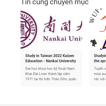
Tin cùng chuyên mục
Study in Taiwan 2022 Kaizen
Studyi
Education - Nankai University
the sp
of Science and Technology -
Februa
Đại học khoa học kỹ thuật Nam
Tuyển s
Top 10 University in Taiwan.
Univers
Khai Đài Loan thành lập năm
mùa xuâ
Techno
1971 tại thị trấn Thảo Đồn, quận
tác với
Intern
Nam Đầu, Đài Loan. Với các tiêu
đầu | M
2021
chí: đổi mới trong tiếp cận thông
gia | 1
tin của học viên, giúp học viên có
vấn | D
tự tin giao tiếp bằng ngôn ngữ
học, Th
quốc tế, trường được coi là ngôi