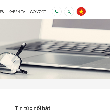
ES
KAIZEN-TV
CONTACT
es to
s
Tin tức nổi bật