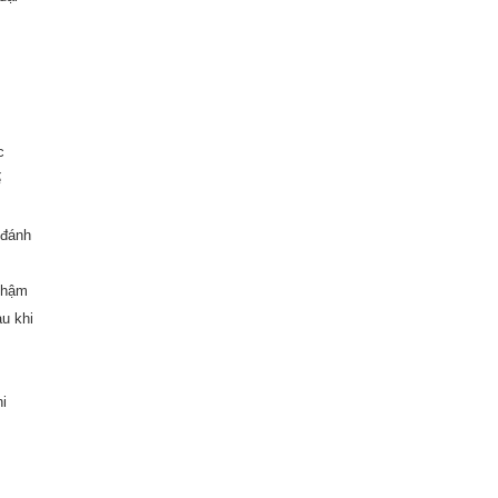
c
ế
 đánh
 thậm
au khi
i